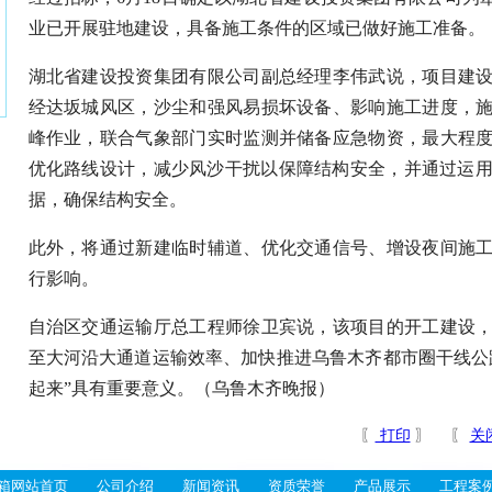
业已开展驻地建设，具备施工条件的区域已做好施工准备。
湖北省建设投资集团有限公司副总经理李伟武说，项目建
经达坂城风区，沙尘和强风易损坏设备、影响施工进度，
峰作业，联合气象部门实时监测并储备应急物资，最大程
优化路线设计，减少风沙干扰以保障结构安全，并通过运用
据，确保结构安全。
此外，将通过新建临时辅道、优化交通信号、增设夜间施
行影响。
自治区交通运输厅总工程师徐卫宾说，该项目的开工建设
至大河沿大通道运输效率、加快推进乌鲁木齐都市圈干线公
起来”具有重要意义。（乌鲁木齐晚报）
〖
打印
〗 〖
关
箱网站首页
公司介绍
新闻资讯
资质荣誉
产品展示
工程案